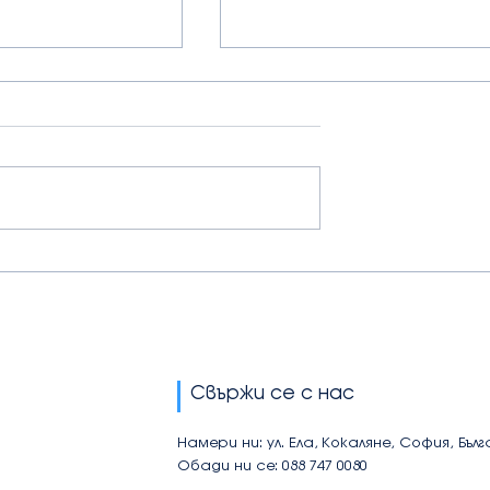
 учебен ден с
🥤 Back to School
: Колко вода
хидратация: Как да
 пият децата и
поддържаме децата
ложим в
енергични и здрави през
учебната година
Свържи се с нас
Намери ни: ул. Ела, Кокаляне, София, Бъл
Обади ни се: 088 747 0080