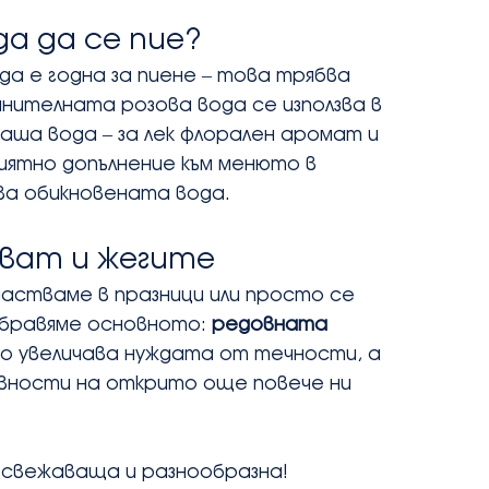
да да се пие?
ода е годна за пиене – това трябва 
анителната розова вода се използва в 
 чаша вода – за лек флорален аромат и 
ятно допълнение към менюто в 
ва обикновената вода.
дват и жегите
частваме в празници или просто се 
абравяме основното: 
редовната 
о увеличава нуждата от течности, а 
вности на открито още повече ни 
освежаваща и разнообразна!