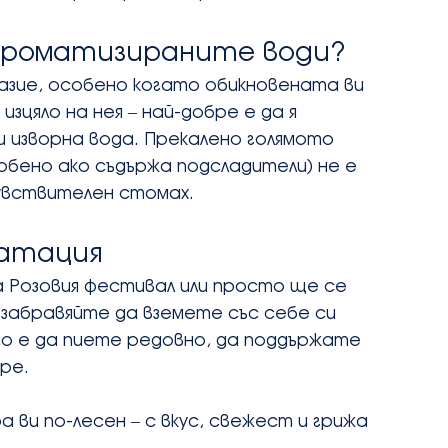
 ароматизираните води?
разие, особено когато обикновената ви 
изцяло на нея – най-добре е да я 
и изворна вода. Прекалено голямото 
бено ако съдържа подсладители) не е 
чувствителен стомах.
ратация
а Розовия фестивал или просто ще се 
 забравяйте да вземете със себе си 
ото е да пиете редовно, да поддържате 
ре.
а ви по-лесен – с вкус, свежест и грижа 