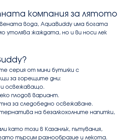
ктната компания за лятото
овената вода, AquaBuddy има богата 
мо утолява жаждата, но и ви носи лек 
Buddy?
е серия от мини бутилки с 
ящи за горещите дни:
о и освежаващо.
 леко плодов вариант.
ктна за следобедно освежаване.
лтернатива на безалкохолните напитки, 
и като този в Казанлък, пътувания, 
огато търсим разнообразие и лекота.