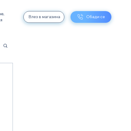
не,
Влез в магазина
Обади се
ия