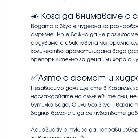
☀️ Кога да внимаваме с
Водата с вкус е чудесна за разнооб
омръзне. Но е важно да не разчитаме 
редуваме с обикновена минерална ил
количество ароматизирана вода (осо
препоръчително за деца или хора с 
✅Лято с аромат и хид
Независимо дали ще сте в Казанлък з
наслаждавате на слънчевите дни, не
бутилка вода. С или без вкус – важн
водния баланс и да се чувствате доб
AquaBuddy е тук, за да направи избор
за вашето лято. 🌞