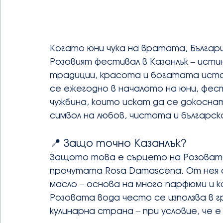
Когато юни чука на вратата, Българ
Розовият фестивал в Казанлък – исти
традиции, красота и богатата исто
се ежегодно в началото на юни, фес
чужбина, които искат да се докоснат
символ на любов, чистота и българс
📍 Защо точно Казанлък?
Защото това е сърцето на Розовата
прочутата Rosa Damascena. От нея 
масло – основа на много парфюми и к
Розовата вода често се използва в г
кулинарна страна – при условие, че е