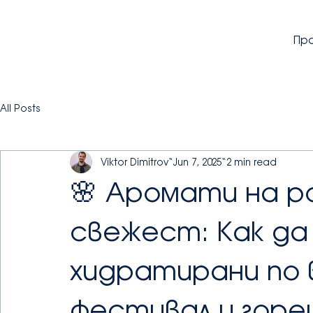
Пр
All Posts
Viktor Dimitrov
Jun 7, 2025
2 min read
🌸 Аромати на ро
свежест: Как д
хидратирани по 
фестивал и гор