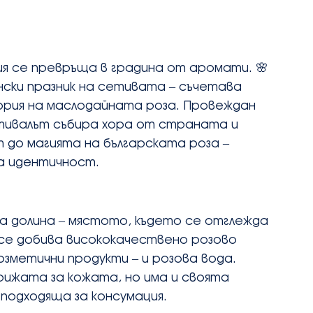
ия се превръща в градина от аромати. 🌸 
нски празник на сетивата – съчетава 
рия на маслодайната роза. Провеждан 
тивалът събира хора от страната и 
 до магията на българската роза – 
ка идентичност.
 долина – мястото, където се отглежда 
се добива висококачествено розово 
озметични продукти – и розова вода. 
рижата за кожата, но има и своята 
 подходяща за консумация.