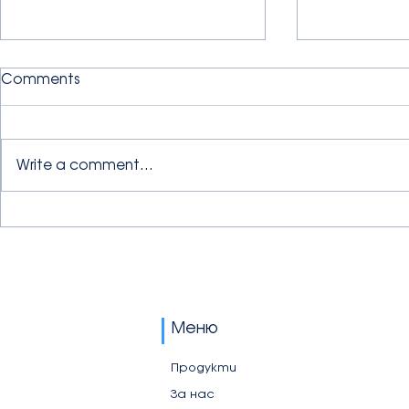
Comments
Write a comment...
22 септември – Ден на
💧 Първият
AquaBuddy
независимостта, есенни
трябва да
вкусове и хидратация с
какво да с
AquaBuddy: Как да се
lunchbox-а
грижим за здравето си у
дома и в офиса
Меню
Продукти
За нас