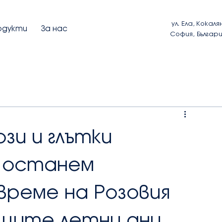
ул. Ела, Кокаля
одукти
За нас
София, Българ
зи и глътки
а останем
време на Розовия
ещите летни дни