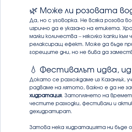
🌿 Може ли розовата во
Да, но с уговорка. Не всяка розова в
изрично да е указано на етикета. Хр
малки количества – няколко капки към
релаксиращ ефект. Може да бъде при
горещите дни, но не бива да замест
💧 Фестивалът идва, и
Докато се разхождаме из Казанлък, у
радваме на лятото, важно е да не з
хидратация
. Затоплянето на времет
честите разходки, фестивали и акти
дехидратират.
Затова нека хидратацията ни бъде 