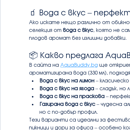
🧃 Вода с вкус – перфе
Ако искате нещо различно от обикн
селекция от 
вода с вкус
, която не са
плодов аромат без излишни добавки.
📦 Какво предлага Aqua
В сайта на 
AquaBuddy.bg
 ще откриет
ароматизирана вода (330 мл), подход
Вода с вкус на лимон
 – класическ
Вода с вкус на ягода
 – сладък, но
Вода с вкус на праскова
 – перфе
Газирана вода с вкус
 – чудесна а
но с по-добър профил.
Тези варианти са идеални за фестивал
пикници и дори за офиса – особено к