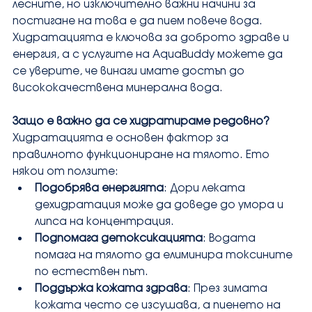
лесните, но изключително важни начини за 
постигане на това е да пием повече вода. 
Хидратацията е ключова за доброто здраве и 
енергия, а с услугите на AquaBuddy можете да 
се уверите, че винаги имате достъп до 
висококачествена минерална вода.
Защо е важно да се хидратираме редовно?
Хидратацията е основен фактор за 
правилното функциониране на тялото. Ето 
някои от ползите:
Подобрява енергията
: Дори леката 
дехидратация може да доведе до умора и 
липса на концентрация.
Подпомага детоксикацията
: Водата 
помага на тялото да елиминира токсините 
по естествен път.
Поддържа кожата здрава
: През зимата 
кожата често се изсушава, а пиенето на 