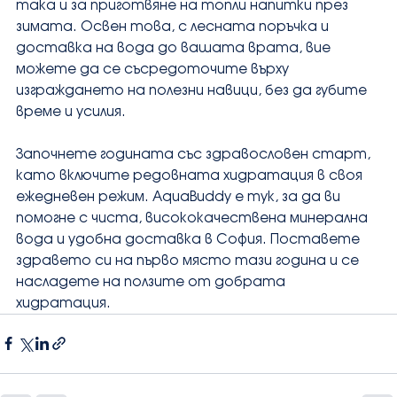
така и за приготвяне на топли напитки през 
зимата. Освен това, с лесната поръчка и 
доставка на вода до вашата врата, вие 
можете да се съсредоточите върху 
изграждането на полезни навици, без да губите 
време и усилия.
Започнете годината със здравословен старт, 
като включите редовната хидратация в своя 
ежедневен режим. AquaBuddy е тук, за да ви 
помогне с чиста, висококачествена минерална 
вода и удобна доставка в София. Поставете 
здравето си на първо място тази година и се 
насладете на ползите от добрата 
хидратация.