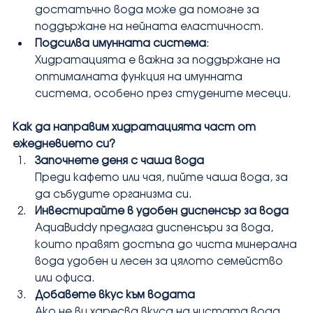
достатъчно вода може да помогне за 
поддържане на нейната еластичност.
Подсилва имунната система
: 
Хидратацията е важна за поддържане на 
оптималната функция на имунната 
система, особено през студените месеци.
Как да направим хидратацията част от 
ежедневието си?
Започнете деня с чаша вода
Преди кафето или чая, пийте чаша вода, за 
да събудите организма си.
Инвестирайте в удобен диспенсър за вода
AquaBuddy предлага диспенсъри за вода, 
които правят достъпа до чиста минерална 
вода удобен и лесен за цялото семейство 
или офиса.
Добавете вкус към водата
Ако не ви харесва вкуса на чистата вода, 