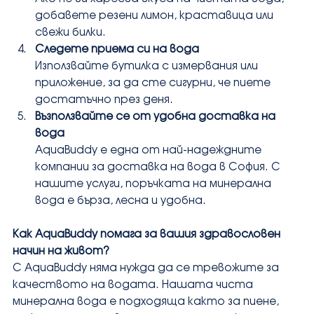
добавете резени лимон, краставица или 
свежи билки.
Следете приема си на вода
Използвайте бутилка с измервания или 
приложение, за да сте сигурни, че пиете 
достатъчно през деня.
Възползвайте се от удобна доставка на 
вода
AquaBuddy е една от най-надеждните 
компании за доставка на вода в София. С 
нашите услуги, поръчката на минерална 
вода е бърза, лесна и удобна.
Как AquaBuddy помага за вашия здравословен 
начин на живот?
С AquaBuddy няма нужда да се тревожите за 
качеството на водата. Нашата чиста 
минерална вода е подходяща както за пиене, 