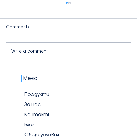
Comments
Write a comment...
💧 Първият учебен ден с AquaBuddy:
Меню
Колко вода трябва да пият децата
и какво да сложим в lunchbox-а
Продукти
За нас
Контакти
Блог
Общи условия