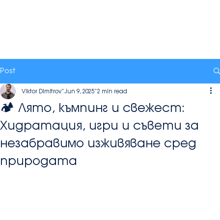
Post
Viktor Dimitrov
Jun 9, 2025
2 min read
🏕️ Лято, къмпинг и свежест:
Хидратация, игри и съвети за
незабравимо изживяване сред
природата