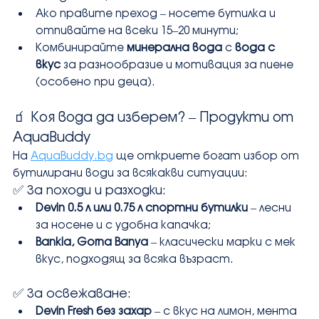
Ако правите преход – носете бутилка и 
отпивайте на всеки 15–20 минути;
Комбинирайте 
минерална вода
 с 
вода с 
вкус
 за разнообразие и мотивация за пиене 
(особено при деца).
🧃 Коя вода да изберем? – Продукти от 
AquaBuddy
На 
AquaBuddy.bg
 ще откриете богат избор от 
бутилирани води за всякакви ситуации:
✅ За походи и разходки:
Devin 0.5 л или 0.75 л спортни бутилки
 – лесни 
за носене и с удобна капачка;
Bankia, Gorna Banya 
– класически марки с мек 
вкус, подходящ за всяка възраст.
✅ За освежаване:
Devin Fresh без захар
 – с вкус на лимон, мента 