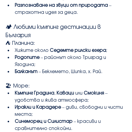
Разпознаване на звуци от природата
 – 
страхотна идея за деца.
🏕️ Любими къмпинг дестинации в 
България
⛺ Планина:
Хижите около 
Седемте рилски езера
;
Родопите
 – районът около Триград и 
Ягодина;
Балканът
 – Беклемето, Шипка, х. Рай.
🏖️ Море:
Къмпинг Градина
, 
Каваци
 или 
Смокиня
 – 
удобства и жива атмосфера;
Иракли и Карадере
 – диви, свободни и чисти 
места;
Синеморец и Силистар
 – красиви и 
сравнително спокойни.