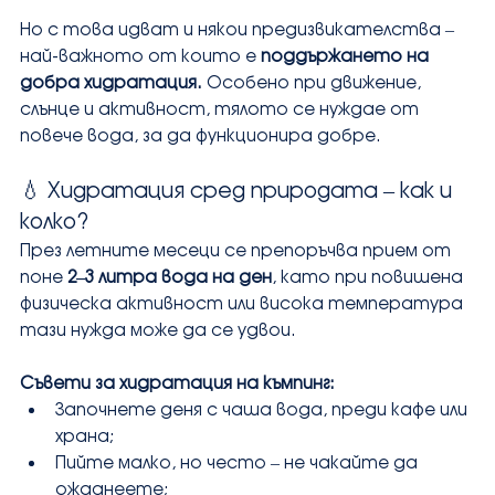
Но с това идват и някои предизвикателства – 
най-важното от които е 
поддържането на 
добра хидратация.
 Особено при движение, 
слънце и активност, тялото се нуждае от 
повече вода, за да функционира добре.
💧 Хидратация сред природата – как и 
колко?
През летните месеци се препоръчва прием от 
поне 
2–3 литра вода на ден
, като при повишена 
физическа активност или висока температура 
тази нужда може да се удвои.
Съвети за хидратация на къмпинг:
Започнете деня с чаша вода, преди кафе или 
храна;
Пийте малко, но често – не чакайте да 
ожаднеете;