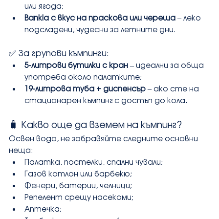
или ягода;
Bankia с вкус на праскова или череша
 – леко 
подсладени, чудесни за летните дни.
✅ За групови къмпинги:
5-литрови бутилки с кран
 – идеални за обща 
употреба около палатките;
19-литрова туба + диспенсър
 – ако сте на 
стационарен къмпинг с достъп до кола.
🧳 Какво още да вземем на къмпинг?
Освен вода, не забравяйте следните основни 
неща:
Палатка, постелки, спални чували;
Газов котлон или барбекю;
Фенери, батерии, челници;
Репелент срещу насекоми;
Аптечка;