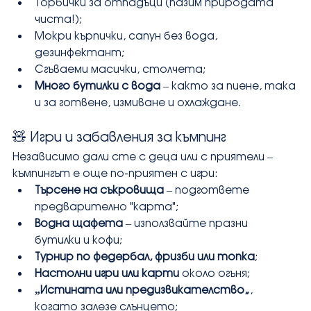
Торбички за отпадъци (пазим природата 
чиста!);
Мокри кърпички, сапун без вода, 
дезинфектант;
Сгъваеми масички, столчета;
Много бутилки с вода
 – както за пиене, така 
и за готвене, измиване и охлаждане.
🧸 Игри и забавления за къмпинг
Независимо дали сте с деца или с приятели – 
къмпингът е още по-приятен с игри:
Търсене на съкровища
 – подгответе 
предварително "карта";
Водна щафета
 – използвайте празни 
бутилки и кофи;
Турнир по федербал, фризби или топка
;
Настолни игри или карти
 около огъня;
„Истината или предизвикателство“
, 
когато залезе слънцето;