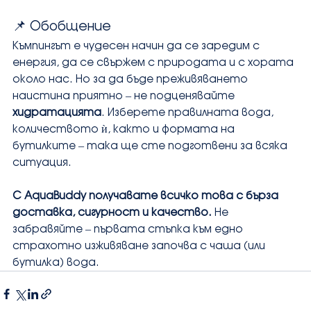
📌 Обобщение
Къмпингът е чудесен начин да се заредим с 
енергия, да се свържем с природата и с хората 
около нас. Но за да бъде преживяването 
наистина приятно – не подценявайте 
хидратацията
. Изберете правилната вода, 
количеството ѝ, както и формата на 
бутилките – така ще сте подготвени за всяка 
ситуация.
С AquaBuddy получавате всичко това с бърза 
доставка, сигурност и качество.
 Не 
забравяйте – първата стъпка към едно 
страхотно изживяване започва с чаша (или 
бутилка) вода.