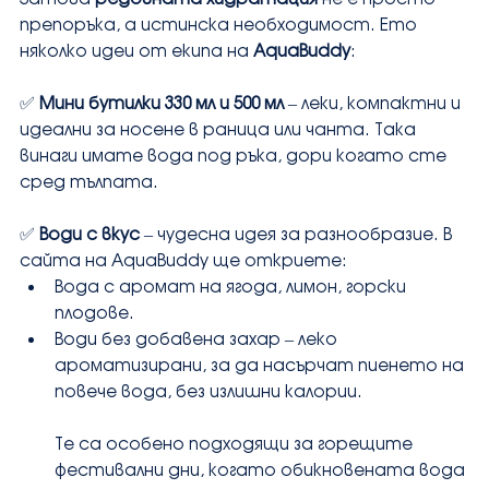
препоръка, а истинска необходимост. Ето 
няколко идеи от екипа на 
AquaBuddy
:
✅ 
Мини бутилки 330 мл и 500 мл
 – леки, компактни и 
идеални за носене в раница или чанта. Така 
винаги имате вода под ръка, дори когато сте 
сред тълпата.
✅ 
Води с вкус
 – чудесна идея за разнообразие. В 
сайта на AquaBuddy ще откриете:
Вода с аромат на ягода, лимон, горски 
плодове.
Води без добавена захар – леко 
ароматизирани, за да насърчат пиенето на 
повече вода, без излишни калории.
Те са особено подходящи за горещите 
фестивални дни, когато обикновената вода 