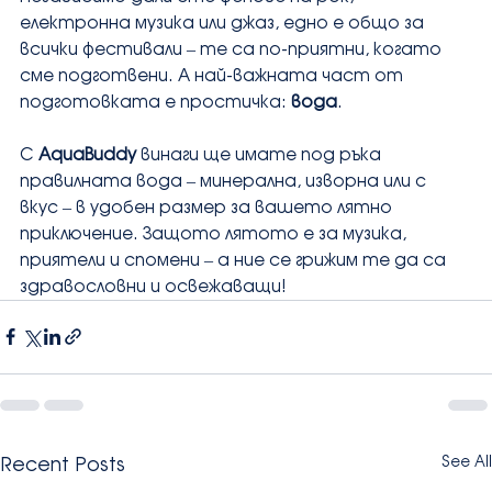
електронна музика или джаз, едно е общо за 
всички фестивали – те са по-приятни, когато 
сме подготвени. А най-важната част от 
подготовката е простичка: 
вода
.
С 
AquaBuddy
 винаги ще имате под ръка 
правилната вода – минерална, изворна или с 
вкус – в удобен размер за вашето лятно 
приключение. Защото лятото е за музика, 
приятели и спомени – а ние се грижим те да са 
здравословни и освежаващи!
Recent Posts
See All