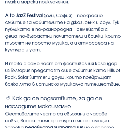
плаж и морски приключения.
A to JazZ Festival
 (юли, София) – прекрасно 
събитие за любителите на джаз, фънк и соул. Тук 
публиката е по-разнородна – семейства с 
деца, по-възрастни почитатели и всички, които 
търсят не просто музика, а и атмосфера на 
култура и уют.
И това е само част от фестивалния календар – 
из България предстоят още събития като Hills of 
Rock, Solar Summer и други, които превръщат 
всяко лято в истинско музикално пътешествие.
🥤 Как да се подготвите, за да се 
насладите максимално
Фестивалите често са свързани с часове 
навън, високи температури и много емоции. 
Затова 
редовната хидратация
 не е просто 