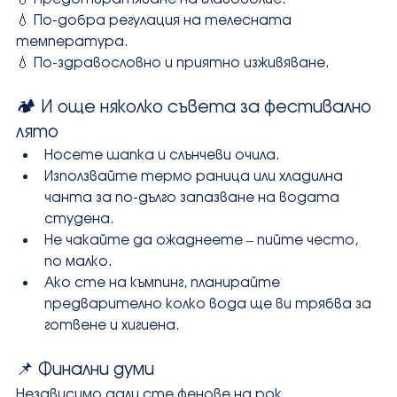
💧 По-добра регулация на телесната 
температура.
💧 По-здравословно и приятно изживяване.
🏕️ И още няколко съвета за фестивално 
лято
Носете шапка и слънчеви очила.
Използвайте термо раница или хладилна 
чанта за по-дълго запазване на водата 
студена.
Не чакайте да ожаднеете – пийте често, 
по малко.
Ако сте на къмпинг, планирайте 
предварително колко вода ще ви трябва за 
готвене и хигиена.
📌 Финални думи
Независимо дали сте фенове на рок, 