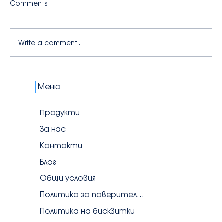
Comments
Write a comment...
💧 Първият учебен ден с AquaBuddy:
Меню
Колко вода трябва да пият децата
и какво да сложим в lunchbox-а
Продукти
За нас
Контакти
Блог
Общи условия
Политика за поверителност
Политика на бисквитки