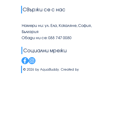
Свържи се с нас
Намери ни: ул. Ела, Кокаляне, София,
България
Обади ни се: 088 747 0080
Социални мрежи
© 2026 by AquaBuddy. Created by