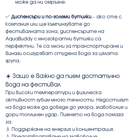
може да ни омръзне.
✅ 
Диспенсъри и по-големи бутилки
 – ако сте с 
компания или ще къмпингувате до 
фестивалната зона, диспенсърите на 
AquaBuddy с многократни бутилки са 
перфектни. Те са лесни за транспортиране и 
винаги осигуряват студена вода за цялата 
група.
☀️ Защо е важно да пием достатъчно 
вода на фестивал
При високи температури и физическа 
активност губим много течности. Недостигът 
на вода може да доведе до умора, главоболие и 
дори топлинен удар. Пиенето на вода помага 
за:
💧 Поддържане на енергия и концентрация.
💧 Предотвратяване на главоболие.