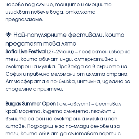
часове под слънце, танците и емоциите 
изискват повече вода, отколкото 
предполагаме.
🌟 Най-популярните фестивали, които 
предстоят това лято
Sofia Live Festival
 (27–29 юни) – перфектен избор за 
тези, които обичат инди, алтернативна и 
електронна музика. Провежда се в сърцето на 
София и привлича меломани от цялата страна. 
Атмосферата е по-близка, интимна, идеална за 
споделяне с приятели.
Burgas Summer Open
 (юли–август) – фестивал 
край морето, където слънцето, пясъкът и 
вълните са фон на електронна музика и поп 
хитове. Подходящ е за по-млади фенове и за 
тези, които обичат да съчетават парти с 