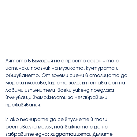
Лятото в България не е просто сезон – то е 
истински празник на музиката, културата и 
общуването. От големи сцени в столицата до 
морски плажове, където залезът става фон на 
любими изпълнители, всеки уикенд предлага 
вълнуващи възможности за незабравими 
преживявания.
И ако планирате да се впуснете в тази 
фестивална магия, най-важното е да не 
забравите едно: 
хидратацията
. Дългите 