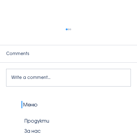
Comments
Write a comment...
🥤 Back to School хидратация: Как да
Меню
поддържаме децата енергични и
здрави през учебната година
Продукти
За нас