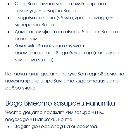
Сандвич с пълнозърнест хляб, сирене и 
зеленчуци + изворна вода
Плодова салата (ябълки, грозде, ягоди) + 
минерална вода
Домашни мъфини от овес и банан + вода с 
резен лимон
Зеленчукови пръчици с хумус + 
ароматизирана вода без захар (например 
лимон или ягода)
По този начин децата получават едновременно 
полезна храна и правилната хидратация за по-
добро учене.
Вода вместо газирани напитки
Често децата посягат към газирани или 
подсладени напитки, но те:
водят до бърз спад на енергията;