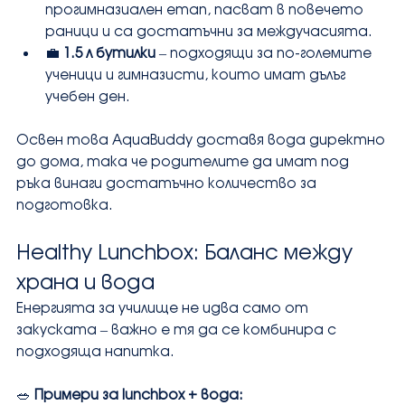
прогимназиален етап, пасват в повечето 
раници и са достатъчни за междучасията.
💼 
1.5 л бутилки
 – подходящи за по-големите 
ученици и гимназисти, които имат дълъг 
учебен ден.
Освен това AquaBuddy доставя вода директно 
до дома, така че родителите да имат под 
ръка винаги достатъчно количество за 
подготовка.
Healthy Lunchbox: Баланс между 
храна и вода
Енергията за училище не идва само от 
закуската – важно е тя да се комбинира с 
подходяща напитка.
🥗 
Примери за lunchbox + вода: