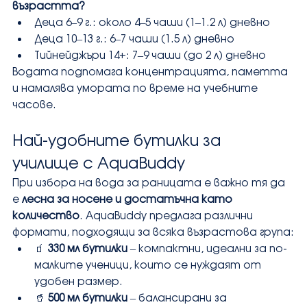
възрастта?
Деца 6–9 г.: около 4–5 чаши (1–1.2 л) дневно
Деца 10–13 г.: 6–7 чаши (1.5 л) дневно
Тийнейджъри 14+: 7–9 чаши (до 2 л) дневно
Водата подпомага концентрацията, паметта 
и намалява умората по време на учебните 
часове.
Най-удобните бутилки за 
училище с AquaBuddy
При избора на вода за раницата е важно тя да 
е 
лесна за носене и достатъчна като 
количество
. AquaBuddy предлага различни 
формати, подходящи за всяка възрастова група:
🧃 
330 мл бутилки
 – компактни, идеални за по-
малките ученици, които се нуждаят от 
удобен размер.
🥤 
500 мл бутилки
 – балансирани за 