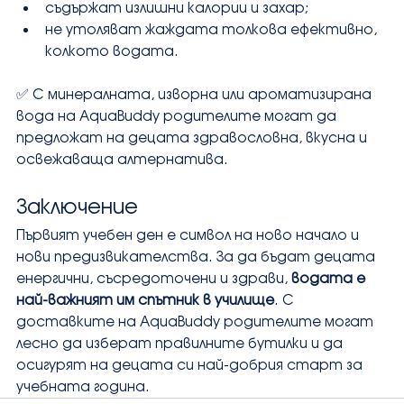
съдържат излишни калории и захар;
не утоляват жаждата толкова ефективно, 
колкото водата.
✅ С минералната, изворна или ароматизирана 
вода на AquaBuddy родителите могат да 
предложат на децата здравословна, вкусна и 
освежаваща алтернатива.
Заключение
Първият учебен ден е символ на ново начало и 
нови предизвикателства. За да бъдат децата 
енергични, съсредоточени и здрави, 
водата е 
най-важният им спътник в училище
. С 
доставките на AquaBuddy родителите могат 
лесно да изберат правилните бутилки и да 
осигурят на децата си най-добрия старт за 
учебната година.