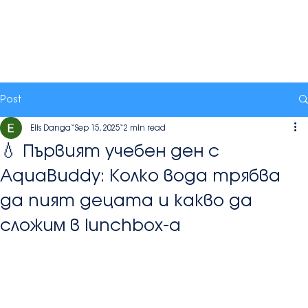
Post
Elis Danga
Sep 15, 2025
2 min read
💧 Първият учебен ден с
AquaBuddy: Колко вода трябва
да пият децата и какво да
сложим в lunchbox-а