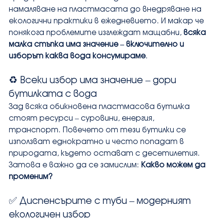
намаляване на пластмасата до внедряване на 
екологични практики в ежедневието. И макар че 
понякога проблемите изглеждат мащабни, 
всяка 
малка стъпка има значение – включително и 
изборът каква вода консумираме
.
♻️ Всеки избор има значение – дори 
бутилката с вода
Зад всяка обикновена пластмасова бутилка 
стоят ресурси – суровини, енергия, 
транспорт. Повечето от тези бутилки се 
използват еднократно и често попадат в 
природата, където остават с десетилетия. 
Затова е важно да се замислим: 
Какво можем да 
променим?
✅ Диспенсърите с туби – модерният 
екологичен избор