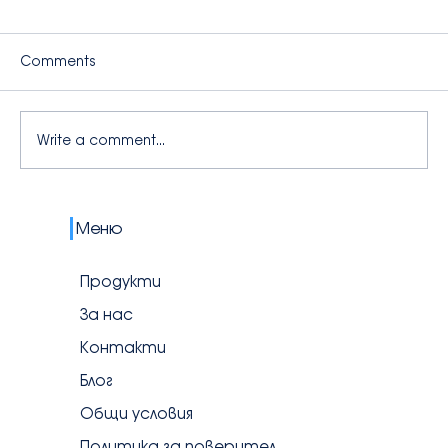
Comments
Write a comment...
💧 Първият учебен ден с AquaBuddy:
Меню
Колко вода трябва да пият децата
и какво да сложим в lunchbox-а
Продукти
За нас
Контакти
Блог
Общи условия
Политика за поверителност