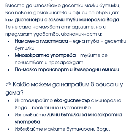
Вместо да използваме десетки малки бутилки, 
все повече домакинства и офиси се обръщат 
към 
диспенсъри с големи туби минерална вода
. 
Те не само намаляват отпадъците, но и 
предлагат удобство, икономичност и:
Намалена пластмаса
 – една туба = десетки 
бутилки
Многократна употреба
 – тубите се 
почистват и презареждат
По-малко транспорт и въглеродни емисии
🌱 Какво можем да направим в офиса и у 
дома?
Инсталирайте 
еко-диспенсър
 с минерална 
вода – практично и устойчиво
Използвайте 
лични бутилки за многократна 
употреба
Избягвайте малките бутилирани води, 