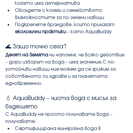
когато има алтернатива
Обсъдете с колеги и семейството 
възможностите за по-зелени навици
Подкрепете брандове, които прилагат 
екологични практики
 – като AquaBuddy
🌊 Защо точно сега?
Денят на Земята
 ни напомня, че всяко действие 
– дори изборът на вода – има значение.С по-
устойчиви навици ние можем да се грижим за 
собственото си здраве и за планетата 
едновременно.
💧 AquaBuddy – чиста вода с мисъл за 
бъдещето
С AquaBuddy не просто получавате вода – 
получавате:
Сертифицирана минерална вода в 