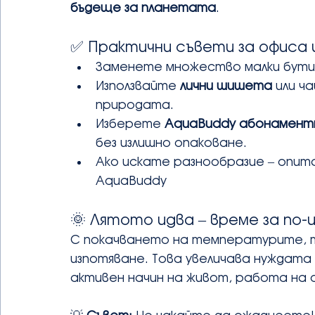
бъдеще за планетата
.
✅ Практични съвети за офиса 
Заменете множество малки бутил
Използвайте 
лични шишета
 или ч
природата.
Изберете 
AquaBuddy абонаментн
без излишно опаковане.
Ако искате разнообразие – опит
AquaBuddy
🌞 Лятото идва – време за по
С покачването на температурите, т
изпотяване. Това увеличава нуждата
активен начин на живот, работа на 