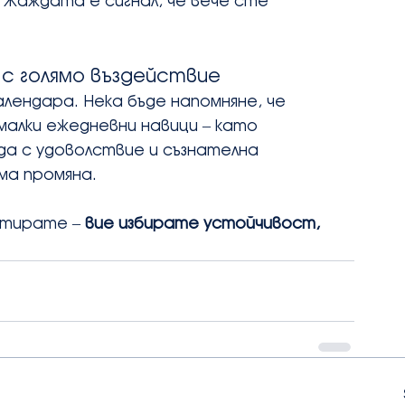
 Жаждата е сигнал, че вече сте 
 с голямо въздействие
алендара. Нека бъде напомняне, че 
с малки ежедневни навици – като 
ода с удоволствие и съзнателна 
ма промяна.
атирате – 
вие избирате устойчивост, 