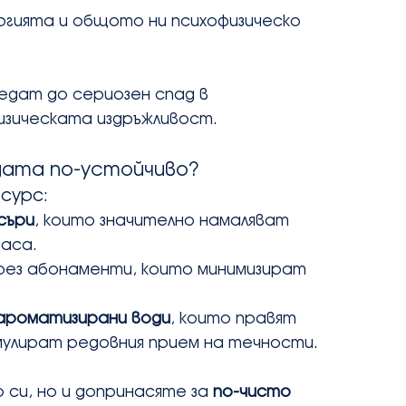
гията и общото ни психофизическо 
едат до сериозен спад в 
зическата издръжливост.
одата по-устойчиво?
сурс:
съри
, които значително намаляват 
аса.
чрез абонаменти, които минимизират 
 ароматизирани води
, които правят 
улират редовния прием на течности.
 си, но и допринасяте за 
по-чисто 