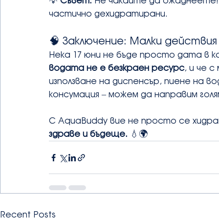
💡 
Съвет:
 Не чакайте да ожаднеете!
частично дехидратирани.
🧠 Заключение: Малки действия
Нека 17 юни не бъде просто дата в к
водата не е безкраен ресурс
, и че 
използване на диспенсър, пиене на в
консумация – можем да направим голя
С AquaBuddy вие не просто се хидр
здраве и бъдеще.
 💧🌍
Recent Posts