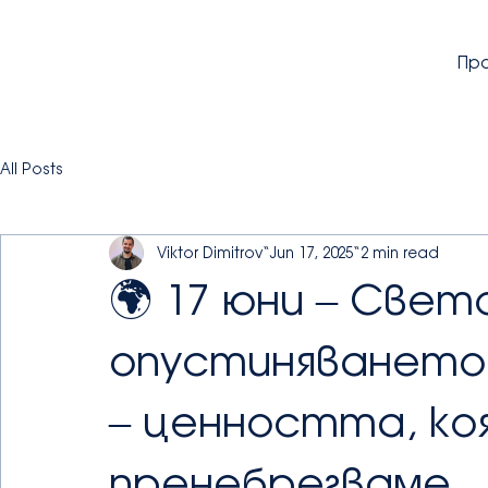
Пр
All Posts
Viktor Dimitrov
Jun 17, 2025
2 min read
🌍 17 юни – Све
опустиняването
– ценността, ко
пренебрегваме