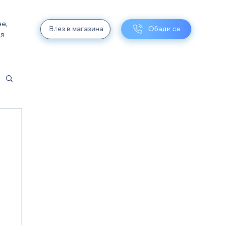
не,
Влез в магазина
Обади се
ия