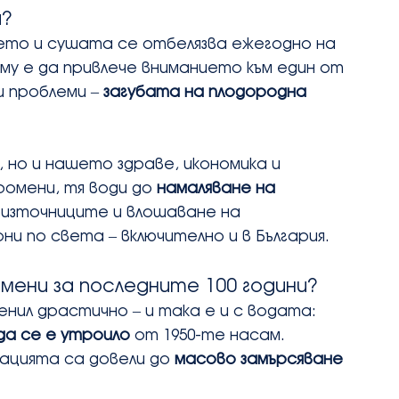
и?
то и сушата се отбелязва ежегодно на 
му е да привлече вниманието към един от 
 проблеми – 
загубата на плодородна 
 но и нашето здраве, икономика и 
омени, тя води до 
намаляване на 
оизточниците и влошаване на 
и по света – включително и в България.
мени за последните 100 години?
нил драстично – и така е и с водата:
да се е утроило
 от 1950-те насам.
зацията са довели до 
масово замърсяване 