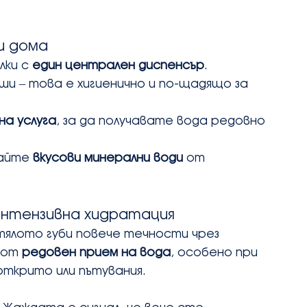
и дома
ки с 
един централен диспенсър
.
аши – това е хигиенично и по-щадящо за 
а услуга
, за да получавате вода редовно 
айте 
вкусови минерални води
 от 
-интензивна хидратация
ялото губи повече течности чрез 
 от 
редовен прием на вода
, особено при 
открито или пътувания.