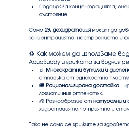
Подобрява концентрацията, енер
състояние.
Само 
2% дехидратация
 могат да дов
концентрацията, настроението и фи
♻️ Как можем да използваме в
AquaBuddy и грижата за водния ре
🧃 
Многократни бутилки и диспен
отпадъка от еднократна пластм
🚚 
Рационализирана доставка
 – 
логистичния отпечатък.
🧊 Разнообразие от 
натурални и
хидратацията по-приятна и стим
Така не само се грижите за здравето