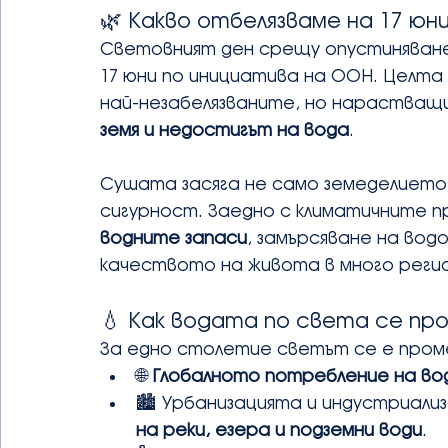
🌿 Какво отбелязваме на 17 юн
Световният ден срещу опустиняване
17 юни по инициатива на ООН. Целта 
най-незабелязваните, но нарастващи
земя и недостигът на вода
.
Сушата засяга не само земеделието,
сигурност. Заедно с климатичните пр
водните запаси
, замърсяване на вод
качеството на живота в много регион
💧 Как водата по света се про
За едно столетие светът се е проме
🌐 
Глобалното потребление на во
🏙️ Урбанизацията и индустриали
на реки, езера и подземни води
.