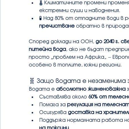
🌡️ Климатичните промени промен
екстремни суши и наводнения.
🧪 Над 80% от отпадните води в 
пречистване
 обратно в природа
Според доклади на ООН, 
до 2040 г. 
питейна вода
, ако не бъдат предпри
просто „проблем на Африка“ – Европа
особено в топлите, южни региони.
🧬 Защо водата е незаменима 
Водата е 
абсолютно жизненоважна
 
Съставлява около 
60% от телес
Помага за 
регулация на телесн
Осигурява 
доставка на храните
Поддържа нормалната работа на
на токсини
.