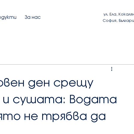
ул. Ела, Кокаля
одукти
За нас
София, Българ
товен ден срещу
 и сушата: Водата
ято не трябва да