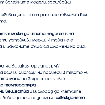
ят валежните модели, засилвайки 
развиващите се страни 
се изхвърлят без 
та.
светът може да изпита недостиг на 
ети устойчиви мерки. И това не е 
 и Балканите също са изложени на риск, 
за човешкия организъм?
за всички биологични процеси в тялото ни:
ната маса
 на възрастния човек.
ата температура
.
лни вещества
 и кислород до клетките.
 бъбреците и подпомага 
извеждането 