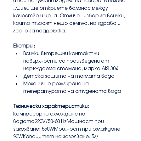
и най-популярни модели на пaзара. В негово 
„лице“ ще откриете баланас между 
качество и цена. Отличен избор за всички, 
които търсят нещо семпло, но здраво и 
лесно за поддръжка.
Екстри :
Всички вътрешни контактни 
повърхности са произведени от 
неръждаема стомана, марка AISI 304
Детска защита на топлата вода
Механично регулиране на 
тепературата на студената вода
Технически характеристики:
Компресорно охлаждане на 
водата220V/50-60 HzМощност при 
загряване: 550WМощност при охлаждане: 
90WКапацитет на загряване: 5л/