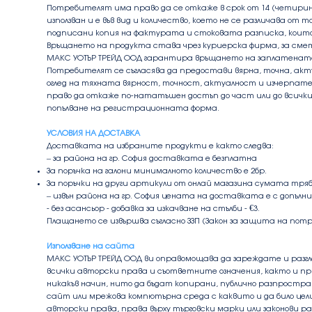
Потребителят има право да се откаже в срок от 14 (четири
използван и е във вид и количество, което не се различава 
подписани копия на фактурата и стоковата разписка, които
Връщането на продукта става чрез куриерска фирма, за сметка 
МАКС УОТЪР ТРЕЙД ООД гарантира връщането на заплатената
Потребителят се съгласява да предостави вярна, точна, акту
оглед на тяхната вярност, точност, актуалност и изчерпате
право да откаже по-нататъшен достъп до част или до всички
попълване на регистрационната форма.
УСЛОВИЯ НА ДОСТАВКА
Доставката на избраните продукти е както следва:
– за района на гр. София доставката е безплатна
За поръчка на галони минималното количество е 2бр.
За поръчки на други артикули от онлай магазина сумата трябв
– извън района на гр. София цената на доставката е с допълни
- без асансьор - добавка за изкачване на стълби - €3.
Плащането се извършва съгласно ЗЗП (Закон за защита на пот
Използване на сайта
МАКС УОТЪР ТРЕЙД ООД ви оправомощава да зареждате и раз
всички авторски права и съответните означения, както и 
никакъв начин, нито да бъдат копирани, публично разпростра
сайт или мрежова компютърна среда с каквито и да било це
авторски права, права върху търговски марки или законови р