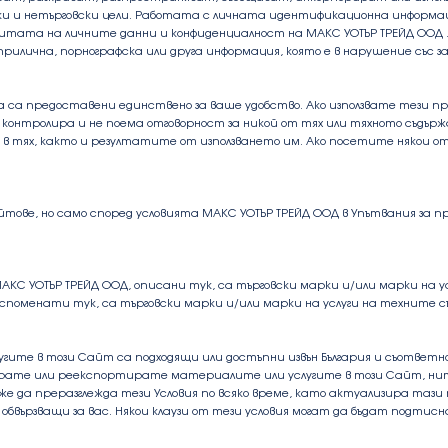
овски и нетърговски цели. Работата с личната идентификационна информа
ащитата на личните данни и конфиденциалност на МАКС УОТЪР ТРЕЙД ООД 
прилична, порнографска или друга информация, която е в нарушение със за
а предоставени единствено за ваше удобство. Ако използвате тези пре
и контролира и не поема отговорност за никой от тях или тяхното съдърж
в тях, както и резултатите от използването им. Ако посетите някои 
тове, но само според условията МАКС УОТЪР ТРЕЙД ООД в Упътвания за
С УОТЪР ТРЕЙД ООД, описани тук, са търговски марки и/или марки на ус
, споменати тук, са търговски марки и/или марки на услуги на технит
угите в този Сайт са подходящи или достъпни извън България и съответ
ртирате или реекспортирате материалите или услугите в този Сайт, н
оже да преразглежда тези Условия по всяко време, като актуализира тази
бвързващи за вас. Някои клаузи от тези условия могат да бъдат подтисн