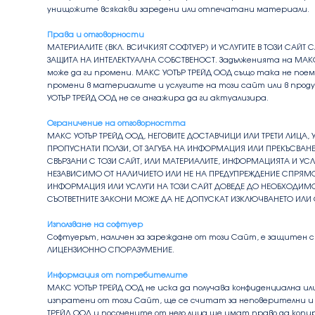
унищожите всякакви заредени или отпечатани материали.
Права и отговорности
МАТЕРИАЛИТЕ (ВКЛ. ВСИЧКИЯТ СОФТУЕР) И УСЛУГИТЕ В ТОЗИ САЙТ 
ЗАЩИТА НА ИНТЕЛЕКТУАЛНА СОБСТВЕНОСТ. Задълженията на МАК
може да ги промени. МАКС УОТЪР ТРЕЙД ООД също така не по
промени в материалите и услугите на този сайт или в прод
УОТЪР ТРЕЙД ООД не се ангажира да ги актуализира.
Ограничение на отговорността
МАКС УОТЪР ТРЕЙД ООД, НЕГОВИТЕ ДОСТАВЧИЦИ ИЛИ ТРЕТИ ЛИЦА, 
ПРОПУСНАТИ ПОЛЗИ, ОТ ЗАГУБА НА ИНФОРМАЦИЯ ИЛИ ПРЕКЪСВАНЕ Н
СВЪРЗАНИ С ТОЗИ САЙТ, ИЛИ МАТЕРИАЛИТЕ, ИНФОРМАЦИЯТА И УСЛ
НЕЗАВИСИМО ОТ НАЛИЧИЕТО ИЛИ НЕ НА ПРЕДУПРЕЖДЕНИЕ СПРЯМО М
ИНФОРМАЦИЯ ИЛИ УСЛУГИ НА ТОЗИ САЙТ ДОВЕДЕ ДО НЕОБХОДИМОС
СЪОТВЕТНИТЕ ЗАКОНИ МОЖЕ ДА НЕ ДОПУСКАТ ИЗКЛЮЧВАНЕТО ИЛИ 
Използване на софтуер
Софтуерът, наличен за зареждане от този Сайт, е защитен 
ЛИЦЕНЗИОННО СПОРАЗУМЕНИЕ.
Информация от потребителите
МАКС УОТЪР ТРЕЙД ООД не иска да получава конфиденциална ил
изпратени от този Сайт, ще се считат за неповерителни и 
ТРЕЙД ООД и посочените от него лица ще имат право да копи