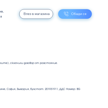
не,
Влез в магазина
Обади се
ия
ите), сключили договор от разстояние.
не, София, България, булстат: 201931911, ДДС Номер: BG