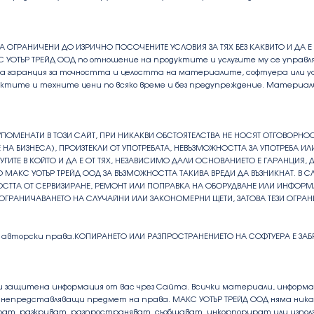
СА ОГРАНИЧЕНИ ДО ИЗРИЧНО ПОСОЧЕНИТЕ УСЛОВИЯ ЗА ТЯХ БЕЗ КАКВИТО И ДА Е 
С УОТЪР ТРЕЙД ООД по отношение на продуктите и услугите му се управ
ема гаранция за точността и целостта на материалите, софтуера или у
уктите и техните цени по всяко време и без предупреждение. Материал
УПОМЕНАТИ В ТОЗИ САЙТ, ПРИ НИКАКВИ ОБСТОЯТЕЛСТВА НЕ НОСЯТ ОТГОВОРНОСТ
А БИЗНЕСА), ПРОИЗТЕКЛИ ОТ УПОТРЕБАТА, НЕВЪЗМОЖНОСТТА ЗА УПОТРЕБА ИЛИ Р
УГИТЕ В КОЙТО И ДА Е ОТ ТЯХ, НЕЗАВИСИМО ДАЛИ ОСНОВАНИЕТО Е ГАРАНЦИЯ,
АКС УОТЪР ТРЕЙД ООД ЗА ВЪЗМОЖНОСТТА ТАКИВА ВРЕДИ ДА ВЪЗНИКНАТ. В СЛ
ТТА ОТ СЕРВИЗИРАНЕ, РЕМОНТ ИЛИ ПОПРАВКА НА ОБОРУДВАНЕ ИЛИ ИНФОРМАЦ
ОГРАНИЧАВАНЕТО НА СЛУЧАЙНИ ИЛИ ЗАКОНОМЕРНИ ЩЕТИ, ЗАТОВА ТЕЗИ ОГРАН
с авторски права.КОПИРАНЕТО ИЛИ РАЗПРОСТРАНЕНИЕТО НА СОФТУЕРА Е ЗАБ
и защитена информация от вас чрез Сайта. Всички материали, информаци
непредставляващи предмет на права. МАКС УОТЪР ТРЕЙД ООД няма никак
рат, разкриват, разпространяват, съобщават, инкорпорират или използ