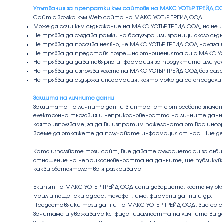
Упътвания за препратки към сайтове на МАКС УОТЪР ТРЕЙД О
Сайт с връзка към Web сайта на МАКС УОТЪР ТРЕЙД ООД:
Може да сочи към съдържание на МАКС УОТЪР ТРЕЙД ООД, но не и
Не трябва да създава рамки на браузъра или граници около съ
Не трябва да посочва неявно, че МАКС УОТЪР ТРЕЙД ООД налага
Не трябва да представя погрешно отношенията си с МАКС У
Не трябва да дава невярна информация за продуктите или ус
Не трябва да използва логото на МАКС УОТЪР ТРЕЙД ООД без р
Не трябва да съдържа информация, която може да се определи
Защита на личните данни
Защитата на личните данни в интернет е от особено значен
електронна търговия и неприкосновеността на личните данни
която използваме, за да Ви изпратим пожеланата от Вас инфо
време да откажете да получавате информация от нас. Ние д
Като използвате този сайт, Вие давате съгласието си за съ
отношение на неприкосновеността на данните, ще публикувам
какви обстоятелства я разкриваме.
Екипът на МАКС УОТЪР ТРЕЙД ООД цени доверието, което му ок
мейл и пощенски адрес, телефон, име, фирмени данни и др.
Предоставяйки тези данни на МАКС УОТЪР ТРЕЙД ООД, вие се с
Зачитаме и уважаваме конфиденциалността на личните Ви д