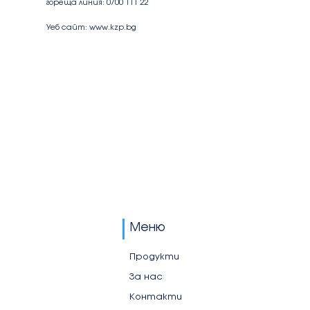
гореща линия: 0700 111 22
Уеб сайт:
www.kzp.bg
Меню
Продукти
За нас
Контакти