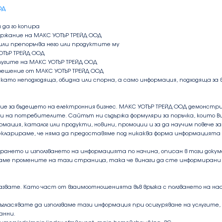
ОД
 да го копира
държание на МАКС УОТЪР ТРЕЙД ООД
 или препоръчва него или продуктите му
ОТЪР ТРЕЙД ООД
лугите на МАКС УОТЪР ТРЕЙД ООД
азрешение от МАКС УОТЪР ТРЕЙД ООД
 като неподходяща, обидна или спорна, а само информация, подходяща за 
ие за бъдещето на електронния бизнес. МАКС УОТЪР ТРЕЙД ООД демонст
 на потребителите. Сайтът ни съдържа формуляри за поръчка, които Вие
рмация, каталог или продукти, новини, промоции и за да научим повече 
екларираме, че няма да предоставяме под никаква форма информацията
бирането и използването на информацията по начина, описан в този док
е промените на тази страница, така че винаги да сте информирани как
азвате. Като част от взаимоотношенията във връзка с ползването на нас
ъгласявате да използваме тази информация при осигуряване на услугите
анни.