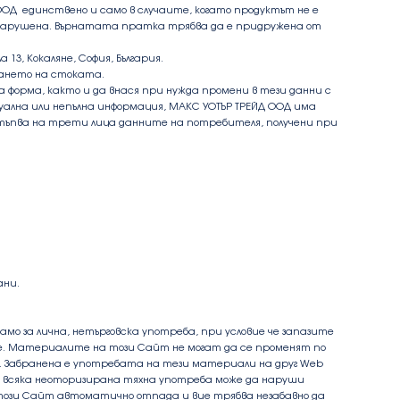
ООД
единствено и само в случаите, когато продуктът не е
е е нарушена. Върнатата пратка трябва да е придружена от
13, Кокаляне, София, България.
щането на стоката.
 форма, както и да внася при нужда промени в тези данни с
уална или непълна информация, МАКС УОТЪР ТРЕЙД ООД има
тстъпва на трети лица данните на потребителя, получени при
ани.
само за лична, нетърговска употреба, при условие че запазите
е. Материалите на този Сайт не могат да се променят по
ел. Забранена е употребата на тези материали на друг Web
и всяка неоторизирана тяхна употреба може да наруши
е този Сайт автоматично отпада и вие трябва незабавно да