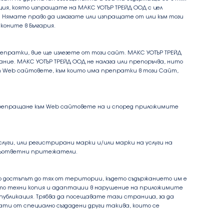
ция, която изпращате на МАКС УОТЪР ТРЕЙД ООД с цел
. Нямате право да излагате или изпращате от или към този
коните в България.
пратки, вие ще излезете от този сайт. МАКС УОТЪР ТРЕЙД
ание. МАКС УОТЪР ТРЕЙД ООД не налага или препоръчва, нито
от Web сайтовете, към които има препратки в този Сайт,
 препращане към Web сайтовете на и според приложимите
луги, или регистрирани марки и/или марки на услуги на
е съответни притежатели.
но достъпът до тях от територии, където съдържанието им е
ито техни копия и адаптации в нарушение на приложимите
 публикация. Трябва да посещавате тази страница, за да
ати от специално създадени други такива, които се