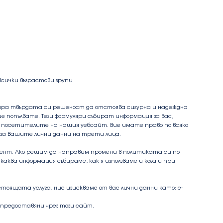
всички възрастови групи
рира твърдата си решеност да отстоява сигурна и надеждна
 попълвате. Тези формуляри събират информация за Вас,
за посетителите на нашия уебсайт. Вие имате право по всяко
 за Вашите лични данни на трети лица.
умент. Ако решим да направим промени в политиката си по
ва информация събираме, как я използваме и кога и при
тоящата услуга, ние изискваме от вас лични данни като: е-
, предоставяни чрез този сайт.