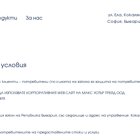
ул. Ела, Кокаля
одукти
За нас
София, Българ
условия
 клиенти – потребители (по силата на закона за защита на потребител
ДА ИЗПОЛЗВАТЕ КОРПОРАТИВНИЯ WEB САЙТ НА МАКС УОТЪР ТРЕЙД ООД.
ИЯ.
 закон на Република България, със седалище и адрес на управление: Кокаля
 потребителите на предоставяните стоки и услуги.