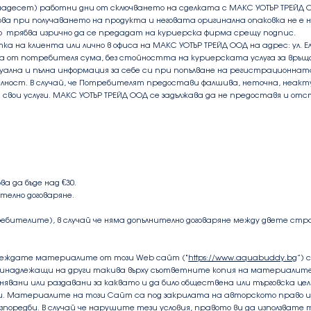
надесет) работни дни от сключването на сделката с
МАКС УОТЪР ТРЕЙД 
от това при получаването на продукта и неговата оригинална опаковка н
 трябва изрично да се предадат на куриерска фирма срещу подпис.
на клиента или лично в офиса на МАКС УОТЪР ТРЕЙД ООД на адрес: ул. Ела 
 от потребителя сума, без стойността на куриерската услуга за връ
ална и пълна информация за себе си при попълване на регистрационната
лност. В случай, че Потребителят предостави фалшива, неточна, неакт
 свои услуги. МАКС УОТЪР ТРЕЙД ООД се задължава да не предоставя и о
а да бъде над €30.
телно договаряне.
ребителите), в случай че няма допълнително договаряне между двете стр
глеждате материалите от този Web сайт ("
https://www.aquabuddy.bg
”) 
принадлежащи на други такива върху съответните копия на материалит
нявани или раздавани за каквато и да било обществена или търговска ц
ли. Материалите на този Сайт са под закрилата на авторското право 
азпоредби. В случай че нарушите тези условия, правото ви да използват