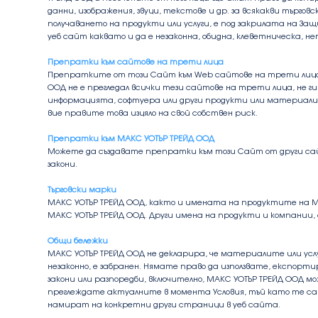
данни, изображения, звуци, текстове и др. за всякакви търг
получаването на продукти или услуги, е под закрилата на З
уеб сайт каквато и да е незаконна, обидна, клеветническа, не
Препратки към сайтове на трети лица
Препратките от този Сайт към Web сайтове на трети лица с
ООД не е прегледал всички тези сайтове на трети лица, не г
информацията, софтуера или други продукти или материали 
вие правите това изцяло на свой собствен риск.
Препратки към МАКС УОТЪР ТРЕЙД ООД
Можете да създавате препратки към този Сайт от други сай
закони.
Търговски марки
МАКС УОТЪР ТРЕЙД ООД, както и имената на продуктите на МАК
МАКС УОТЪР ТРЕЙД ООД. Други имена на продукти и компании
Общи бележки
МАКС УОТЪР ТРЕЙД ООД не декларира, че материалите или усл
незаконно, е забранен. Нямате право да използвате, експо
закони или разпоредби, включително, МАКС УОТЪР ТРЕЙД ООД м
преглеждате актуалните в момента Условия, тъй като те са о
намират на конкретни други страници в уеб сайта.