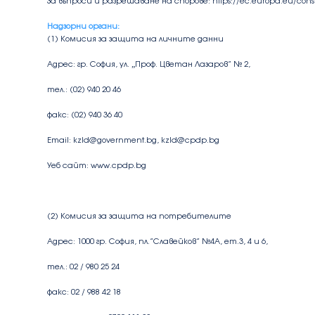
За въпроси и разрешаване на спорове:
https://ec.europa.eu/co
Надзорни органи:
(1) Комисия за защита на личните данни
Адрес: гр. София, ул. „Проф. Цветан Лазаров” № 2,
тел.: (02) 940 20 46
факс: (02) 940 36 40
Email:
kzld@government.bg
,
kzld@cpdp.bg
Уеб сайт:
www.cpdp.bg
(2) Комисия за защита на потребителите
Адрес: 1000 гр. София, пл.”Славейков” №4А, ет.3, 4 и 6,
тел.: 02 / 980 25 24
факс: 02 / 988 42 18