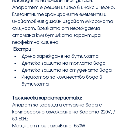
насладите на елегaнтния дизайн. 
Апаратът е решен изцяло в инокс и черно. 
Елегантните хромираните елементи и 
иноватовния дизайн издават луксозната 
същност. Връзката от неръждаема 
стомана към бутилката гарантира 
перфектна хигиена.
 Екстри :
Долно зареждане на бутилката
Детска защита на топлата вода
Детска защита на студената вода
Индикатор за количество вода в 
бутилката
Технически характеристики:
Апарат за гореща и студена вода с 
компресорно охлаждане на водата.220V, / 
50-60Hz
Мощност при загряване: 550W