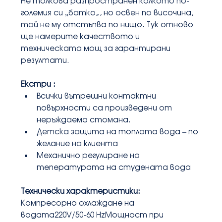
Не толкова разпространен колкото по-
големия си „батко“, но освен по височина, 
той не му отстъпва по нищо. Тук отново 
ще намерите качеството и 
техническата мощ за гарантирани 
резултати.
Екстри :
Всички вътрешни контактни 
повърхности са произведени от 
неръждаема стомана.
Детска защита на топлата вода – по 
желание на клиента
Механично регулиране на 
тепературата на студената вода
Технически характеристики:
Компресорно охлаждане на 
водата220V/50-60 HzМощност при 