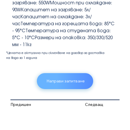
загряване: 550WМощност при охлаждане: 
90WКапацитет на загряване: 5л/
часКапацитет на охлаждане: 3л/
часТемпература на горещата вода: 85°C 
- 95°CТемпература на студената вода: 
5°C - 10°CРазмери на опаковка: 350/330/520 
мм - 11кг
*Цената е актуална при сключване на договор за доставка
на вода за 1 година
Направи запитване
Предишен
Следващ