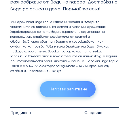
разнообразие от води на пазара! Доставка на
вода до офиса и дома! Поръчайте сега!
Минералната вода Горна Баня е известна в България с
уникалните си питейни качества и слаба минерализация.
Характеризира се като вода с ограничено съдържание на
минерали, със стабилен физико-химичен състав и
свойства.Според своя тип водата е хидрокарбонатна-
сулфатна натриева. Това е една великолепна вода –вкусна,
пивка, с изключително висока природна чистота, мека,
запазваща качествата и показателите си най-малко две години
при технологически правилно бутилиране. Минерална вода Горна
Баня1 е с pH=9.79 ,електропроводимост – 16.9 микросименса/
см,обща минерализация 0.143 г/л.
Направи запитване
Предишен
Следващ