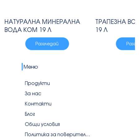
НАТУРАЛНА МИНЕРАЛНА
ТРАПЕЗНА ВО
ВОДА КОМ 19 Л
19 Л
Разгледай
Разг
Меню
Продукти
За нас
Контакти
Блог
Общи условия
Политика за поверителност