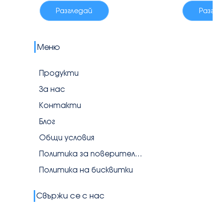
Разгледай
Разг
Меню
Продукти
За нас
Контакти
Блог
Общи условия
Политика за поверителност
Политика на бисквитки
Свържи се с нас