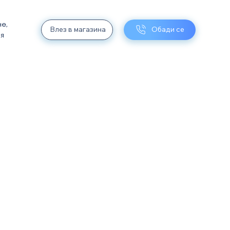
не,
Влез в магазина
Обади се
ия