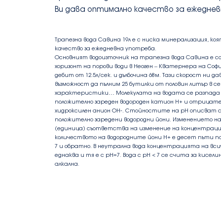
Ви дава оптимално качество за ежедне
Трапезна вода Савина 19л е с ниска минерализация, ко
качество за ежедневна употреба.
Основният водоизточник на трапезна вода Савина е с
хоризонт на порови води в Неоген – Кватернера на Соф
дебит от 12.5л/сек. и дълбочина 68м. Тази скорост ни 
възможност да пълним 25 бутилки от половин литър в се
характеристики… Молекулата на водата се разпада н
положително зареден водороден катион Н+ и отрицате
хидроксилен анион ОН-. Стойностите на рН описват 
положително заредени водородни йони. Изменението н
(единица) съответства на изменение на концентрация
количеството на водородните йони Н+ е десет пъти по
7 и обратно. В неутрална вода концентрацията на всич
еднаква и тя е с рН=7. Вода с pH < 7 се счита за киселин
алкална.