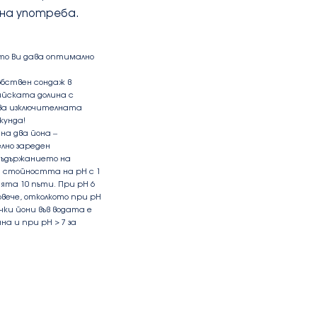
вна употреба.
ято Ви дава оптимално
обствен сондаж в
ийската долина с
дава изключителната
кунда!
а два йона –
лно зареден
съдържанието на
а стойността на рН с 1
та 10 пъти. При рН 6
вече, отколкото при рН
ки йони във водата е
на и при pH > 7 за