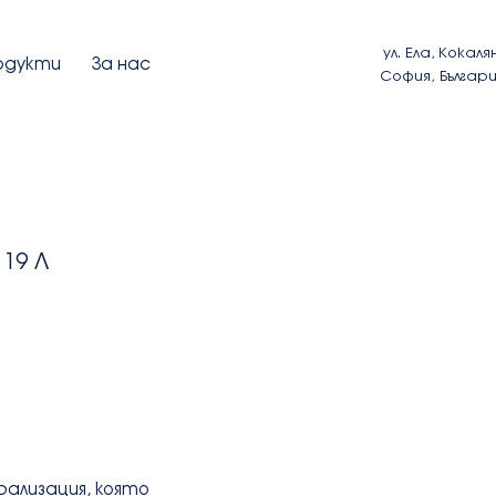
ул. Ела, Кокаля
одукти
За нас
София, Българ
19 Л
рализация, която