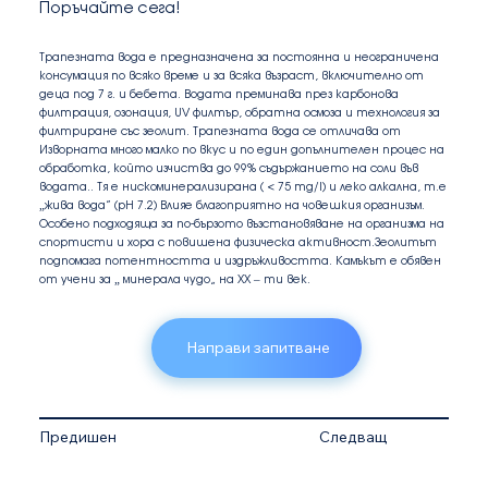
Поръчайте сега!
Трапезната вода е предназначена за постоянна и неограничена
консумация по всяко време и за всяка възраст, включително от
деца под 7 г. и бебета. Водата преминава през карбонова
филтрация, озонация, UV филтър, обратна осмоза и технология за
филтриране със зеолит. Трапезната вода се отличава от
Изворната много малко по вкус и по един допълнителен процес на
обработка, който изчиства до 99% съдържанието на соли във
водата.. Тя е нискоминерализирана ( < 75 mg/l) и леко алкална, т.е
„жива вода” (pH 7.2) Влияе благоприятно на човешкия организъм.
Особено подходяща за по-бързото възстановяване на организма на
спортисти и хора с повишена физическа активност.Зеолитът
подпомага потентността и издръжливостта. Камъкът е обявен
от учени за „ минерала чудо“ на XX – ти век.
Направи запитване
Предишен
Следващ