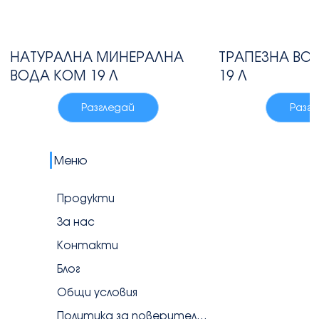
НАТУРАЛНА МИНЕРАЛНА
ТРАПЕЗНА ВО
ВОДА КОМ 19 Л
19 Л
Разгледай
Разг
Меню
Продукти
За нас
Контакти
Блог
Общи условия
Политика за поверителност